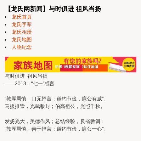
【龙氏网新闻】与时俱进 祖风当扬
龙氏首页
龙氏字辈
龙氏相册
龙氏地图
人物纪念
与时俱进 祖风当扬
——2013．“七一”感言
“敦厚周慎，口无择言；谦约节俭，廉公有威”。
马援推崇，光武敕封；伯高祖公，光照千秋。
发扬光大，美德作风；总结经验，反省教训：
“敦厚周慎，善于择言；谦约节俭，廉公一心”。