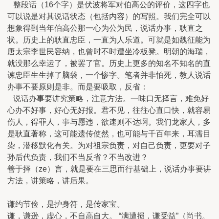
整段话（16个字）是伏波将军对伯高公的评价，这四字也
可以说是对其说话状态（包括内容）的写照。我们完全可以
想象得到当年伯高公那一心为公为民，说话办事，耿直之
状。历史上的耿直忠臣，一直为人乐道。可就是如魏征能为
唐太宗李世民容纳，也曾时不时遭坐冷板凳。明朝的海瑞，
就没那么幸运了，被罢了官。历史上更多的知名不知名的直
谏忠臣生生掉了脑袋，一个惨字。笔者并非怕死，教人说话
办事不要原则是非。而是要吸取，反省：
说话办事要讲究策略，注意方法。一味口无择言，难免好
心办不好事，好心无好报。君不见，往往心直口快，就容易
伤人，得罪人，事与愿违，欲速则不达啊。我们龙家人，多
是耿直著称，这可能遗传使然，也可能与千百年来，耳濡目
染，潜移默化有关。为对祖宗负责，对自己负责，更要对子
孙后代负责，我们不当反省？不当改进？
善于择（ze）言，就是要在三思而行基础上，说话办事要讲
方法，讲策略，讲后果。
谦约节俭，是护身符，是传家宝。
谦，谦逊，虚心，不自高自大。 “满遭损，谦受益”（尚书。