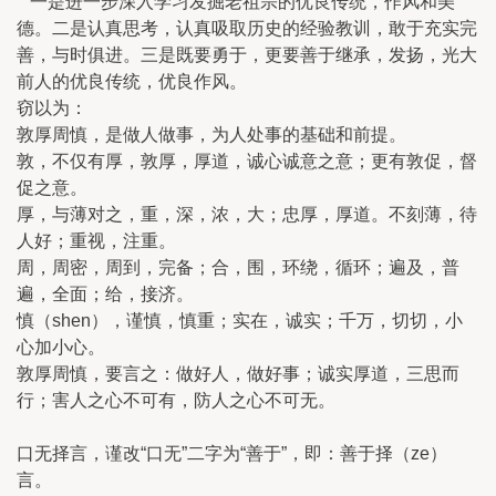
一是进一步深入学习发掘老祖宗的优良传统，作风和美
德。二是认真思考，认真吸取历史的经验教训，敢于充实完
善，与时俱进。三是既要勇于，更要善于继承，发扬，光大
前人的优良传统，优良作风。
窃以为：
敦厚周慎，是做人做事，为人处事的基础和前提。
敦，不仅有厚，敦厚，厚道，诚心诚意之意；更有敦促，督
促之意。
厚，与薄对之，重，深，浓，大；忠厚，厚道。不刻薄，待
人好；重视，注重。
周，周密，周到，完备；合，围，环绕，循环；遍及，普
遍，全面；给，接济。
慎（shen），谨慎，慎重；实在，诚实；千万，切切，小
心加小心。
敦厚周慎，要言之：做好人，做好事；诚实厚道，三思而
行；害人之心不可有，防人之心不可无。
口无择言，谨改“口无”二字为“善于”，即：善于择（ze）
言。