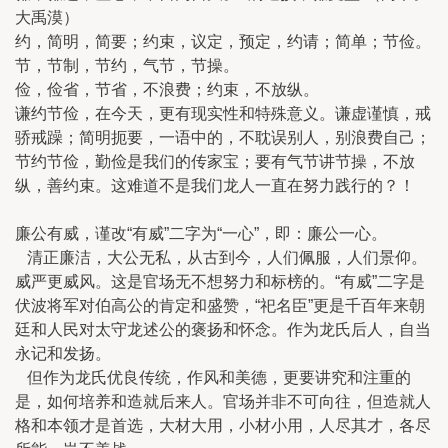
大禹漠）
约，简明，简要；约束，议定，预定，约请；简单；节俭。
节，节制，节约，气节，节操。
俭，俭省，节省，不浪费；约束，不放纵。
谦约节俭，在今天，更有现实性和特殊意义。谦虚谨慎，戒
骄戒躁；简明扼要，一语中的，不耽误别人，别浪费自己；
节约节俭，勤俭是我们的传家宝；要有气节讲节操，不放
纵，善约束。这难道不是我们龙人一直在努力践行的？！
廉公有威，谨改“有威”二字为“一心”，即：廉公一心。
清正廉洁，大公无私，从古到今，人们佩服，人们景仰。
威严更威风。这是官场无不想努力和标榜的。“有威”二字是
伏波将军对伯高公的肯定和盛赞，“祀名臣”更是千百年来朝
廷和人民对太守龙述公的褒扬和怀念。作为龙氏后人，自当
永记和发扬。
但作为龙氏优良传统，作风和美德，更要讲究和注重的
是，如何培养和造就后来人。官场并非不可向往，但造就人
格和本领才是首选，大材大用，小材小用，人尽其才，各尽