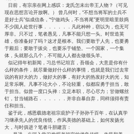
日前，有宗亲在网上感叹：龙氏怎未出帝王人物？（可见
现在思想言论开放啊。） 曾几何时，“不想当将军的士兵不
是好士兵”似成信条，“宁做鸡头，不当将尾”更明里暗里鼓捣
不少国人处世行事．．．．．．凡此种种，窃以为，也无可
厚非。只不过，笔者愚见，凡事不能只想一头。时世造英
雄，你准备好了吗？这才是根本。我们要敢于人先，也要勇
于殿后；要敢于拔尖，也要乐于铺垫。一个国家，一个集
体，头就那么几个，不可能人人都去做领头羊。
似记得年初新闻，习总书记坦言，吾领会，大意是你有什
么样的条件，就尽量做好什么样的事情，也就是我们过去常
说的有好大的力，做好大的事，有好大的热发好大的光，知
足常乐啊。凡事不论大小，不论轻重，似都应勇于担当，敢
于担当。似曾一度口头禅：立足本职，尽心尽力；甘做螺丝
钉，甘当铺路石．．．．．．并非自暴自弃，同样须得有责
任和担当。
鉴于此，感恩载德老祖宗庇护子子孙孙千百年，在认真学
习继承先人的优良传统，作风美德的基础上，如何发扬光
大，与时俱进？笔者斗胆建言：