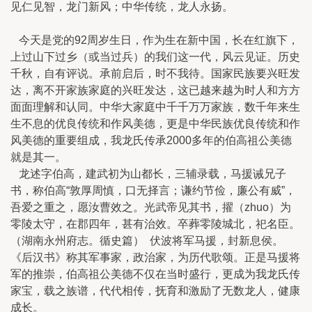
见仁见智，龙门新风；中华传统，龙人永扬。
今天是党的92周岁生日，作为生在新中国，长在红旗下，
上过山下过乡（或当过兵）的我们这一代，风云见证。历史
千秋，自有评说。承前启后，时不我待。国家民族要兴旺发
达，离不开家族家庭的兴旺发达，这已越来越为时人和方方
面面理解和认同。中华大家庭中千千万万家族，数千年来生
生不息的优良传统和作风美德，更是中华民族优良传统和作
风美德的重要组成，我龙氏传承2000多年的伯高祖公美德
就是其一。
龙述字伯高，建武初为山都长，三辅录载，马援诫兄子
书，称伯高“敦厚周慎，口无择言；谦约节俭，廉公有威”，
吾爱之重之，愿汝曹效之。光武帝见其书，擢（zhuo）为
零陵太守，在郡四年，甚有治效。卒葬零陵城北，祀名臣。
（湖南永州府志。循史篇） 伏波将军马援，封新息侯。
《后汉书》称其军事家，政治家，为历代歌颂。正是马援将
军的推崇，伯高祖公美德不仅在当时盛行，更成为我龙氏传
家宝，载之族谱，代代相传，抚育和激励了无数龙人，健康
成长。