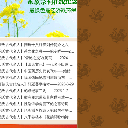
【麦氏古代名人】隋唐十八好汉列传简介之六--麦氏始祖铁杖公——2025-5-23
【鲍氏古代名人】茶文化之母——鲍令晖——2024-2-5
【鲍氏古代名人】“管鲍之交”在河间——2024-1-14
【田氏古代名人】【田氏文化】一代名臣田蕙 文/田福宏——2023-8-26
【鲍氏古代名人】中医药历史代表?物——鲍姑——2023-7-16
【鲍氏古代名人】福国佑民鲍盖祠庙遍浙东——2023-7-16
轩辕氏古代名人】轩廷葵事略考——2023-3-29
鲍氏古代名人】鲍鼎纪事二则——2023-1-7
【鲍氏古代名人】徽商鲍志道及其家世考述——2023-1-7
【鲍氏古代名人】性别诗学角度下鲍之蕙诗词创作研究——2022-12-25
【鲍氏古代名人】论浙派八旗诗人鲍鉁的生平、创作与交游——2022-12-25
【鲍氏古代名人】八千卷楼本《花韵轩咏物诗存》的文献及文学价值兼及鲍廷博诗词辑佚——2022-12-25