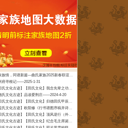
共叙族情，同谱新篇—曲氏家族2025新春联谊会在牟平圆满举办——2025-5-7
府寻根记——2025-1-31
【田氏文化古迹】【田氏文化】我念先辈之功德 文/田启礼——2024-4-22
鲍氏文化古迹】品读爱荆庄——2024-4-20
【田氏文化古迹】【田氏文化】归德田氏甲辰年清明团圆拜祖大典拜祖文——2024-4-11
【盖氏文化古迹】欧阳修《行书谱图序稿并诗》——2024-2-7
【田氏文化古迹】【田氏文化】顶风逆行（外五首） 文/田春兰——2024-2-3
【田氏文化古迹】【田氏文化】纪念毛主席诞辰一百三十周年 文/田仁刚——2023-12-27
【田氏文化古迹】【田氏文化】照片里雪的联想（附：田承堂读后感）文/田先奇——2023-12-23