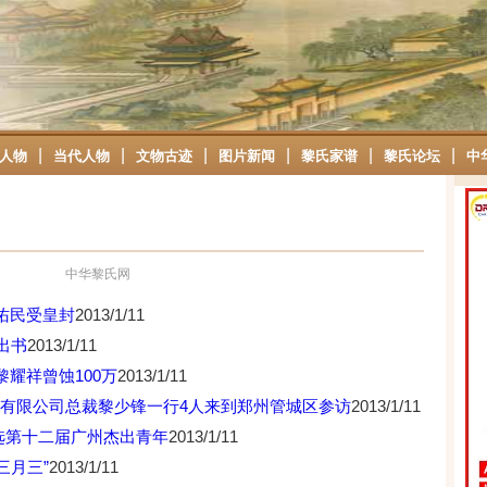
|
|
|
|
|
|
人物
当代人物
文物古迹
图片新闻
黎氏家谱
黎氏论坛
中
中华黎氏网
佑民受皇封
2013/1/11
出书
2013/1/11
耀祥曾蚀100万
2013/1/11
)有限公司总裁黎少锋一行4人来到郑州管城区参访
2013/1/11
选第十二届广州杰出青年
2013/1/11
三月三”
2013/1/11