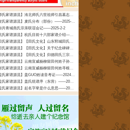
【师氏家谱源流】洧北师氏六世祖师引昌墓志铭——2026-4-5
【麦氏家谱源流】麦氏分布（部份）——2025-3-5
加共青城燕氏宗亲联谊会记——2025-2-2
【杭氏家谱源流】杭氏目前十六部家谱介绍——2024-5-22
【田氏家谱源流】【田氏文化】山东郓城田氏——2024-5-18
【田氏家谱源流】【田氏文化】关于纪念碑碑文的说明——2024-4-13
【田氏家谱源流】【田氏文化】归德田氏三宗支：“三田一家”的考证依据及考证过程——2024-4-4
【何氏家谱源流】云南宣威杨柳留田何姓子孙寻根启示——2024-3-6
【何氏家谱源流】云南宣威杨柳留田何姓寻根启示——2024-3-6
【盖氏家谱源流】盖GUO姓读音考证——2024-2-26
【盖氏家谱源流】盖氏统谱序（东营）——2024-2-7
【盖氏家谱源流】起名字辈是什么意思——2024-2-6