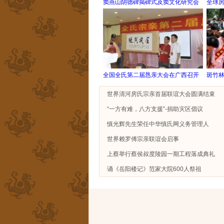
窦燕山阴德碑揭碑式及窦文化研究会
全球
全国全氏第二届恳亲大会在广西召开
斑竹
世界清河房氏宗亲首届联谊大会圆满结束
“一方有难，八方支援”-捐助灾区倡议
慎光辉先生荣任中华慎氏网义务管理人
世界赖罗傅宗亲联谊会启事
上蔡举行蔡侯叔度陵园一期工程落成典礼
诵《岳阳楼记》范家大院600人祭祖