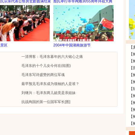
房氏宗亲代表公祭房玄龄圆满结束
殷氏举行帝辛殉难3055周年拜祖大典
林景区
2004年中国湖南旅游节
一清博客：毛泽东暮年的六大铭心之痛
毛泽东的十个儿女今何在(组图)
毛泽东写诗盛赞的两位军魂
最早预见毛泽东成为领袖的人是谁？
【
刘继兴：毛泽东两儿媳竟是亲姐妹
【
抗战殉国的第一位国军军长[图]