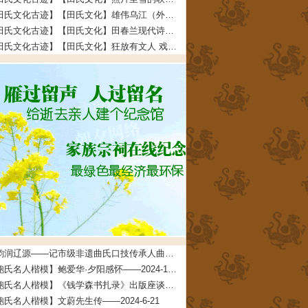
【田氏文化古迹】【田氏文化】雄伟乌江（外五首） 文/田福宏——2023-12-5
【田氏文化古迹】【田氏文化】田春兰现代诗四首 文/田春兰——2023-11-30
【田氏文化古迹】【田氏文化】狂放有文人 戏说多潦倒 文/田先奇——2023-11-24
曲韵润辽源——记市级非遗曲氏口技传承人曲道德——2026-4-24
【鲍氏名人楷模】鲍爱华·夕阳感怀——2024-10-24
【鲍氏名人楷模】《钱学森书扎录》出版座谈会上 鲍世行教授的发言摘要——2024-6-21
鲍氏名人楷模】文蔚先生传——2024-6-21