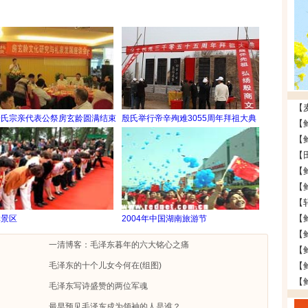
房氏宗亲代表公祭房玄龄圆满结束
殷氏举行帝辛殉难3055周年拜祖大典
【
【
林景区
2004年中国湖南旅游节
一清博客：毛泽东暮年的六大铭心之痛
毛泽东的十个儿女今何在(组图)
毛泽东写诗盛赞的两位军魂
最早预见毛泽东成为领袖的人是谁？