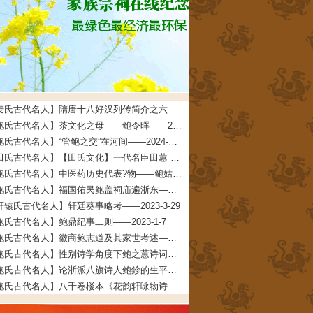
【麦氏古代名人】隋唐十八好汉列传简介之六--麦氏始祖铁杖公——2025-5-23
【鲍氏古代名人】茶文化之母——鲍令晖——2024-2-5
【鲍氏古代名人】“管鲍之交”在河间——2024-1-14
【田氏古代名人】【田氏文化】一代名臣田蕙 文/田福宏——2023-8-26
【鲍氏古代名人】中医药历史代表?物——鲍姑——2023-7-16
【鲍氏古代名人】福国佑民鲍盖祠庙遍浙东——2023-7-16
轩辕氏古代名人】轩廷葵事略考——2023-3-29
鲍氏古代名人】鲍鼎纪事二则——2023-1-7
【鲍氏古代名人】徽商鲍志道及其家世考述——2023-1-7
【鲍氏古代名人】性别诗学角度下鲍之蕙诗词创作研究——2022-12-25
【鲍氏古代名人】论浙派八旗诗人鲍鉁的生平、创作与交游——2022-12-25
【鲍氏古代名人】八千卷楼本《花韵轩咏物诗存》的文献及文学价值兼及鲍廷博诗词辑佚——2022-12-25