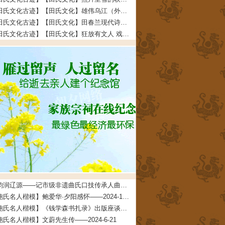
【田氏文化古迹】【田氏文化】雄伟乌江（外五首） 文/田福宏——2023-12-5
【田氏文化古迹】【田氏文化】田春兰现代诗四首 文/田春兰——2023-11-30
【田氏文化古迹】【田氏文化】狂放有文人 戏说多潦倒 文/田先奇——2023-11-24
曲韵润辽源——记市级非遗曲氏口技传承人曲道德——2026-4-24
【鲍氏名人楷模】鲍爱华·夕阳感怀——2024-10-24
【鲍氏名人楷模】《钱学森书扎录》出版座谈会上 鲍世行教授的发言摘要——2024-6-21
鲍氏名人楷模】文蔚先生传——2024-6-21