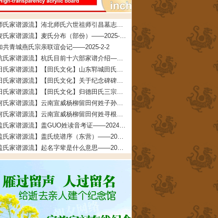
【师氏家谱源流】洧北师氏六世祖师引昌墓志铭——2026-4-5
【麦氏家谱源流】麦氏分布（部份）——2025-3-5
加共青城燕氏宗亲联谊会记——2025-2-2
【杭氏家谱源流】杭氏目前十六部家谱介绍——2024-5-22
【田氏家谱源流】【田氏文化】山东郓城田氏——2024-5-18
【田氏家谱源流】【田氏文化】关于纪念碑碑文的说明——2024-4-13
【田氏家谱源流】【田氏文化】归德田氏三宗支：“三田一家”的考证依据及考证过程——2024-4-4
【何氏家谱源流】云南宣威杨柳留田何姓子孙寻根启示——2024-3-6
【何氏家谱源流】云南宣威杨柳留田何姓寻根启示——2024-3-6
【盖氏家谱源流】盖GUO姓读音考证——2024-2-26
【盖氏家谱源流】盖氏统谱序（东营）——2024-2-7
【盖氏家谱源流】起名字辈是什么意思——2024-2-6