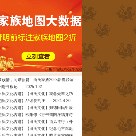
共叙族情，同谱新篇—曲氏家族2025新春联谊会在牟平圆满举办——2025-5-7
府寻根记——2025-1-31
【田氏文化古迹】【田氏文化】我念先辈之功德 文/田启礼——2024-4-22
鲍氏文化古迹】品读爱荆庄——2024-4-20
【田氏文化古迹】【田氏文化】归德田氏甲辰年清明团圆拜祖大典拜祖文——2024-4-11
【盖氏文化古迹】欧阳修《行书谱图序稿并诗》——2024-2-7
【田氏文化古迹】【田氏文化】顶风逆行（外五首） 文/田春兰——2024-2-3
【田氏文化古迹】【田氏文化】纪念毛主席诞辰一百三十周年 文/田仁刚——2023-12-27
【田氏文化古迹】【田氏文化】照片里雪的联想（附：田承堂读后感）文/田先奇——2023-12-23