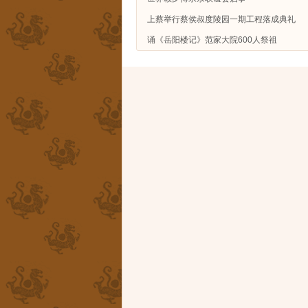
上蔡举行蔡侯叔度陵园一期工程落成典礼
诵《岳阳楼记》范家大院600人祭祖