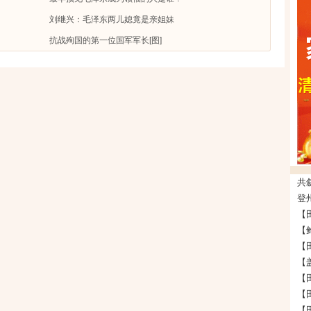
刘继兴：毛泽东两儿媳竟是亲姐妹
抗战殉国的第一位国军军长[图]
登州
【