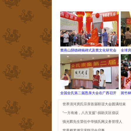
窦燕山阴德碑揭碑式及窦文化研究会
全球
全国全氏第二届恳亲大会在广西召开
斑竹
世界清河房氏宗亲首届联谊大会圆满结束
“一方有难，八方支援”-捐助灾区倡议
慎光辉先生荣任中华慎氏网义务管理人
世界赖罗傅宗亲联谊会启事