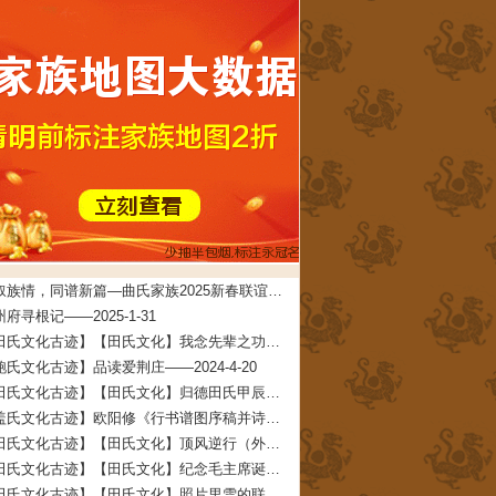
共叙族情，同谱新篇—曲氏家族2025新春联谊会在牟平圆满举办——2025-5-7
府寻根记——2025-1-31
【田氏文化古迹】【田氏文化】我念先辈之功德 文/田启礼——2024-4-22
鲍氏文化古迹】品读爱荆庄——2024-4-20
【田氏文化古迹】【田氏文化】归德田氏甲辰年清明团圆拜祖大典拜祖文——2024-4-11
【盖氏文化古迹】欧阳修《行书谱图序稿并诗》——2024-2-7
【田氏文化古迹】【田氏文化】顶风逆行（外五首） 文/田春兰——2024-2-3
【田氏文化古迹】【田氏文化】纪念毛主席诞辰一百三十周年 文/田仁刚——2023-12-27
【田氏文化古迹】【田氏文化】照片里雪的联想（附：田承堂读后感）文/田先奇——2023-12-23