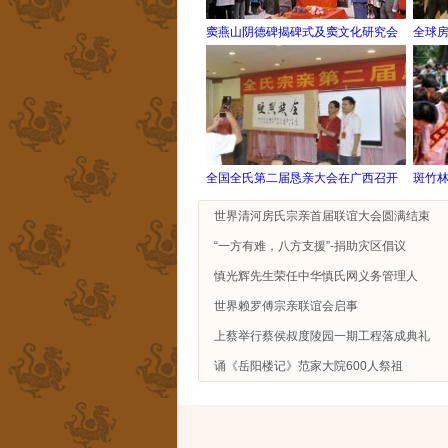
窦燕山阴德碑揭碑式及窦文化研究会
全球
全国全氏第二届恳亲大会在广西召开
斑竹
世界清河房氏宗亲首届联谊大会圆满结束
“一方有难，八方支援”-捐助灾区倡议
慎光辉先生荣任中华慎氏网义务管理人
世界赖罗傅宗亲联谊会启事
上蔡举行蔡侯叔度陵园一期工程落成典礼
诵《岳阳楼记》范家大院600人祭祖