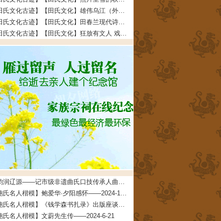
【田氏文化古迹】【田氏文化】雄伟乌江（外五首） 文/田福宏——2023-12-5
【田氏文化古迹】【田氏文化】田春兰现代诗四首 文/田春兰——2023-11-30
【田氏文化古迹】【田氏文化】狂放有文人 戏说多潦倒 文/田先奇——2023-11-24
曲韵润辽源——记市级非遗曲氏口技传承人曲道德——2026-4-24
【鲍氏名人楷模】鲍爱华·夕阳感怀——2024-10-24
【鲍氏名人楷模】《钱学森书扎录》出版座谈会上 鲍世行教授的发言摘要——2024-6-21
鲍氏名人楷模】文蔚先生传——2024-6-21