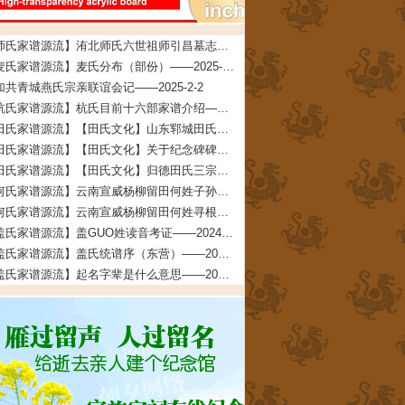
【师氏家谱源流】洧北师氏六世祖师引昌墓志铭——2026-4-5
【麦氏家谱源流】麦氏分布（部份）——2025-3-5
加共青城燕氏宗亲联谊会记——2025-2-2
【杭氏家谱源流】杭氏目前十六部家谱介绍——2024-5-22
【田氏家谱源流】【田氏文化】山东郓城田氏——2024-5-18
【田氏家谱源流】【田氏文化】关于纪念碑碑文的说明——2024-4-13
【田氏家谱源流】【田氏文化】归德田氏三宗支：“三田一家”的考证依据及考证过程——2024-4-4
【何氏家谱源流】云南宣威杨柳留田何姓子孙寻根启示——2024-3-6
【何氏家谱源流】云南宣威杨柳留田何姓寻根启示——2024-3-6
【盖氏家谱源流】盖GUO姓读音考证——2024-2-26
【盖氏家谱源流】盖氏统谱序（东营）——2024-2-7
【盖氏家谱源流】起名字辈是什么意思——2024-2-6