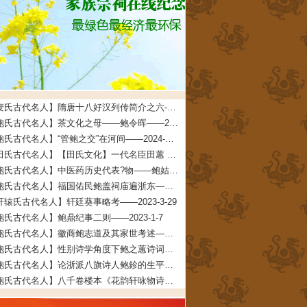
【麦氏古代名人】隋唐十八好汉列传简介之六--麦氏始祖铁杖公——2025-5-23
【鲍氏古代名人】茶文化之母——鲍令晖——2024-2-5
【鲍氏古代名人】“管鲍之交”在河间——2024-1-14
【田氏古代名人】【田氏文化】一代名臣田蕙 文/田福宏——2023-8-26
【鲍氏古代名人】中医药历史代表?物——鲍姑——2023-7-16
【鲍氏古代名人】福国佑民鲍盖祠庙遍浙东——2023-7-16
轩辕氏古代名人】轩廷葵事略考——2023-3-29
鲍氏古代名人】鲍鼎纪事二则——2023-1-7
【鲍氏古代名人】徽商鲍志道及其家世考述——2023-1-7
【鲍氏古代名人】性别诗学角度下鲍之蕙诗词创作研究——2022-12-25
【鲍氏古代名人】论浙派八旗诗人鲍鉁的生平、创作与交游——2022-12-25
【鲍氏古代名人】八千卷楼本《花韵轩咏物诗存》的文献及文学价值兼及鲍廷博诗词辑佚——2022-12-25