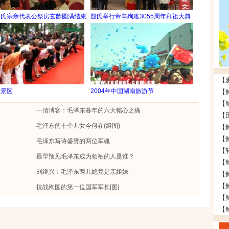
房氏宗亲代表公祭房玄龄圆满结束
殷氏举行帝辛殉难3055周年拜祖大典
林景区
2004年中国湖南旅游节
一清博客：毛泽东暮年的六大铭心之痛
毛泽东的十个儿女今何在(组图)
毛泽东写诗盛赞的两位军魂
【
最早预见毛泽东成为领袖的人是谁？
【
刘继兴：毛泽东两儿媳竟是亲姐妹
抗战殉国的第一位国军军长[图]