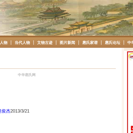
|
|
|
|
|
|
人物
当代人物
文物古迹
图片新闻
扈氏家谱
扈氏论坛
中
中华扈氏网
扈俊杰
2013/3/21