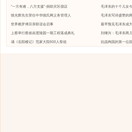
“一方有难，八方支援”-捐助灾区倡议
毛泽东的十个儿女今
慎光辉先生荣任中华慎氏网义务管理人
毛泽东写诗盛赞的
世界赖罗傅宗亲联谊会启事
最早预见毛泽东成
上蔡举行蔡侯叔度陵园一期工程落成典礼
刘继兴：毛泽东两
诵《岳阳楼记》范家大院600人祭祖
抗战殉国的第一位国