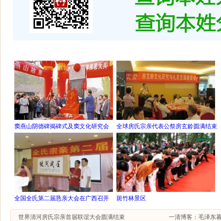
窦燕山阴德碑揭碑式及窦文化研究会
全球房氏宗亲代表公祭房玄龄圆满结束
全国全氏第二届恳亲大会在广西召开
斑竹林景区
世界清河房氏宗亲首届联谊大会圆满结束
一清博客：毛泽东