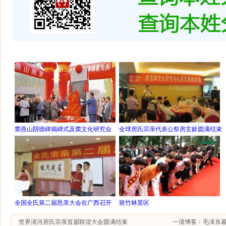
窦燕山阴德碑揭碑式及窦文化研究会
全球房氏宗亲代表公祭房玄龄圆满结束
全国全氏第二届恳亲大会在广西召开
斑竹林景区
世界清河房氏宗亲首届联谊大会圆满结束
一清博客：毛泽东