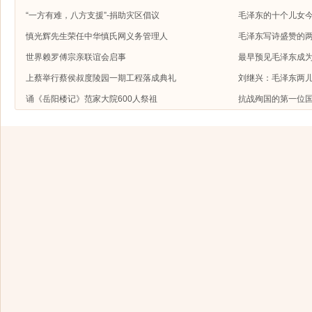
“一方有难，八方支援”-捐助灾区倡议
毛泽东的十个儿女今
慎光辉先生荣任中华慎氏网义务管理人
毛泽东写诗盛赞的
世界赖罗傅宗亲联谊会启事
最早预见毛泽东成
上蔡举行蔡侯叔度陵园一期工程落成典礼
刘继兴：毛泽东两
诵《岳阳楼记》范家大院600人祭祖
抗战殉国的第一位国