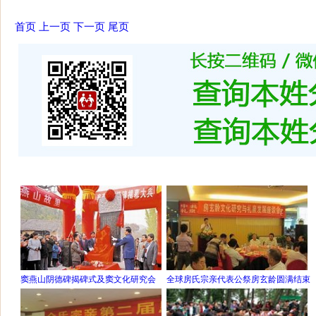
首页
上一页
下一页
尾页
窦燕山阴德碑揭碑式及窦文化研究会
全球房氏宗亲代表公祭房玄龄圆满结束