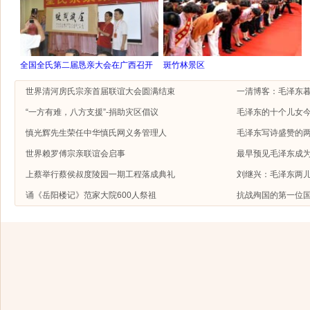
全国全氏第二届恳亲大会在广西召开
斑竹林景区
世界清河房氏宗亲首届联谊大会圆满结束
一清博客：毛泽东
“一方有难，八方支援”-捐助灾区倡议
毛泽东的十个儿女今
慎光辉先生荣任中华慎氏网义务管理人
毛泽东写诗盛赞的
世界赖罗傅宗亲联谊会启事
最早预见毛泽东成
上蔡举行蔡侯叔度陵园一期工程落成典礼
刘继兴：毛泽东两
诵《岳阳楼记》范家大院600人祭祖
抗战殉国的第一位国