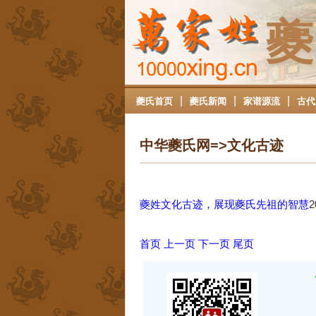
夔
|
|
|
夔氏首页
夔氏新闻
家谱源流
古代
中华夔氏网=>文化古迹
夔姓文化古迹，展现夔氏先祖的智慧
2
首页
上一页
下一页
尾页