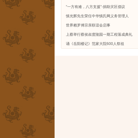
“一方有难，八方支援”-捐助灾区倡议
慎光辉先生荣任中华慎氏网义务管理人
世界赖罗傅宗亲联谊会启事
上蔡举行蔡侯叔度陵园一期工程落成典礼
诵《岳阳楼记》范家大院600人祭祖