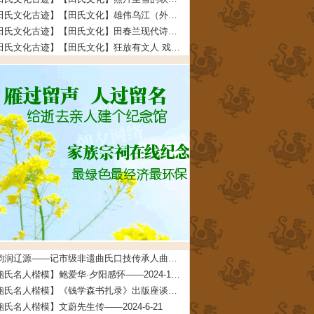
【田氏文化古迹】【田氏文化】雄伟乌江（外五首） 文/田福宏——2023-12-5
【田氏文化古迹】【田氏文化】田春兰现代诗四首 文/田春兰——2023-11-30
【田氏文化古迹】【田氏文化】狂放有文人 戏说多潦倒 文/田先奇——2023-11-24
曲韵润辽源——记市级非遗曲氏口技传承人曲道德——2026-4-24
【鲍氏名人楷模】鲍爱华·夕阳感怀——2024-10-24
【鲍氏名人楷模】《钱学森书扎录》出版座谈会上 鲍世行教授的发言摘要——2024-6-21
鲍氏名人楷模】文蔚先生传——2024-6-21