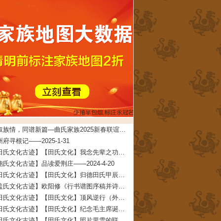
共叙族情，同谱新篇—曲氏家族2025新春联谊会在牟平圆满举办——2025-5-7
府寻根记——2025-1-31
【田氏文化古迹】【田氏文化】我念先辈之功德 文/田启礼——2024-4-22
鲍氏文化古迹】品读爱荆庄——2024-4-20
【田氏文化古迹】【田氏文化】归德田氏甲辰年清明团圆拜祖大典拜祖文——2024-4-11
【盖氏文化古迹】欧阳修《行书谱图序稿并诗》——2024-2-7
【田氏文化古迹】【田氏文化】顶风逆行（外五首） 文/田春兰——2024-2-3
【田氏文化古迹】【田氏文化】纪念毛主席诞辰一百三十周年 文/田仁刚——2023-12-27
【田氏文化古迹】【田氏文化】照片里雪的联想（附：田承堂读后感）文/田先奇——2023-12-23