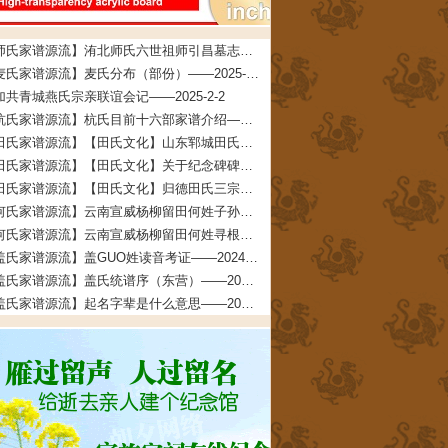
【师氏家谱源流】洧北师氏六世祖师引昌墓志铭——2026-4-5
【麦氏家谱源流】麦氏分布（部份）——2025-3-5
加共青城燕氏宗亲联谊会记——2025-2-2
【杭氏家谱源流】杭氏目前十六部家谱介绍——2024-5-22
【田氏家谱源流】【田氏文化】山东郓城田氏——2024-5-18
【田氏家谱源流】【田氏文化】关于纪念碑碑文的说明——2024-4-13
【田氏家谱源流】【田氏文化】归德田氏三宗支：“三田一家”的考证依据及考证过程——2024-4-4
【何氏家谱源流】云南宣威杨柳留田何姓子孙寻根启示——2024-3-6
【何氏家谱源流】云南宣威杨柳留田何姓寻根启示——2024-3-6
【盖氏家谱源流】盖GUO姓读音考证——2024-2-26
【盖氏家谱源流】盖氏统谱序（东营）——2024-2-7
【盖氏家谱源流】起名字辈是什么意思——2024-2-6