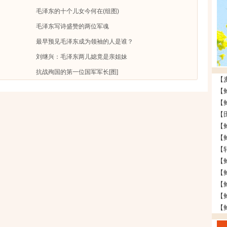
毛泽东的十个儿女今何在(组图)
毛泽东写诗盛赞的两位军魂
最早预见毛泽东成为领袖的人是谁？
刘继兴：毛泽东两儿媳竟是亲姐妹
抗战殉国的第一位国军军长[图]
【
【