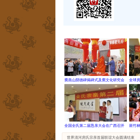
窦燕山阴德碑揭碑式及窦文化研究会
全球
全国全氏第二届恳亲大会在广西召开
斑竹
世界清河房氏宗亲首届联谊大会圆满结束