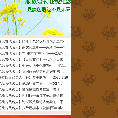
【麦氏古代名人】隋唐十八好汉列传简介之六--麦氏始祖铁杖公——2025-5-23
【鲍氏古代名人】茶文化之母——鲍令晖——2024-2-5
【鲍氏古代名人】“管鲍之交”在河间——2024-1-14
【田氏古代名人】【田氏文化】一代名臣田蕙 文/田福宏——2023-8-26
【鲍氏古代名人】中医药历史代表?物——鲍姑——2023-7-16
【鲍氏古代名人】福国佑民鲍盖祠庙遍浙东——2023-7-16
轩辕氏古代名人】轩廷葵事略考——2023-3-29
鲍氏古代名人】鲍鼎纪事二则——2023-1-7
【鲍氏古代名人】徽商鲍志道及其家世考述——2023-1-7
【鲍氏古代名人】性别诗学角度下鲍之蕙诗词创作研究——2022-12-25
【鲍氏古代名人】论浙派八旗诗人鲍鉁的生平、创作与交游——2022-12-25
【鲍氏古代名人】八千卷楼本《花韵轩咏物诗存》的文献及文学价值兼及鲍廷博诗词辑佚——2022-12-25