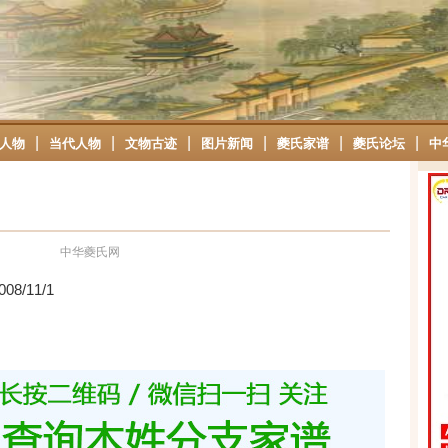
|
|
|
|
|
|
人物
当代人物
文物古迹
图片新闻
夔氏家谱
夔氏论坛
中
中华夔氏网
008/11/1