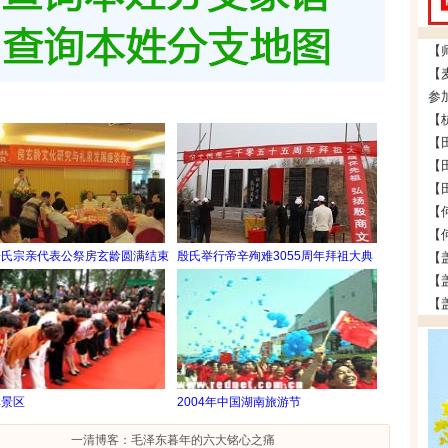
参
房氏宗亲代表公祭房玄龄圆满结束
殷氏举行帝辛殉难3055周年拜祖大典
林景区
2004年中国湖南旅游节
一清博客：毛泽东暮年的六大铭心之痛